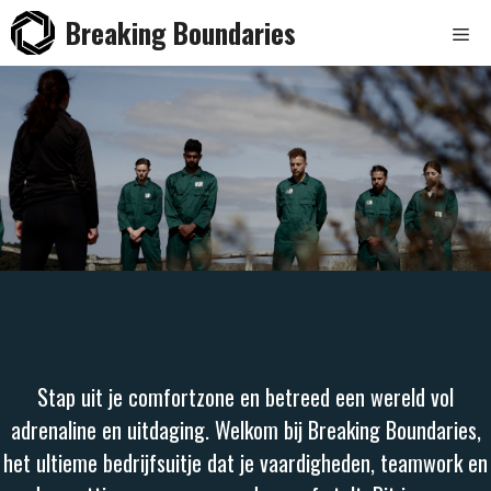
Ga
Breaking Boundaries
Me
naar
de
inhoud
Stap uit je comfortzone en betreed een wereld vol
adrenaline en uitdaging. Welkom bij Breaking Boundaries,
het ultieme bedrijfsuitje dat je vaardigheden, teamwork en